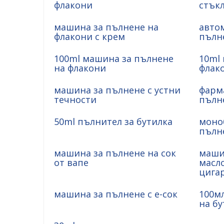
флакони
стък
машина за пълнене на
авто
флакони с крем
пълн
100ml машина за пълнене
10ml
на флакони
флак
машина за пълнене с устни
фарм
течности
пълн
50ml пълнител за бутилка
моно
пълн
машина за пълнене на сок
маши
от вапе
масл
цига
машина за пълнене с е-сок
100м
на бу