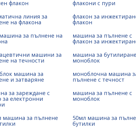
лен флакон
флакони с пури
матична линия за
флакон за инжектиран
ене на флакона
флакон
 машина за пълнене на
машина за пълнене с
она
флакон за инжектиран
ацевтични машини за
машина за бутилиране
ене на течности
моноблок
блок машина за
моноблочна машина з
ене и затваряне
пълнене с течност
на за зареждане с
машина за пълнене с
о за електронни
моноблок
ри
л машина за пълнене
50мл машина за пълне
тилки
бутилки