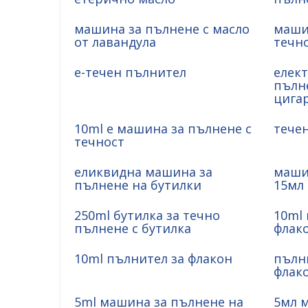
машина за пълнене с масло
маши
от лавандула
течн
е-течен пълнител
елек
пълне
цига
10ml e машина за пълнене с
течен
течност
еликвидна машина за
маши
пълнене на бутилки
15мл
250ml бутилка за течно
10ml 
пълнене с бутилка
флак
10ml пълнител за флакон
пълни
флак
5ml машина за пълнене на
5мл 