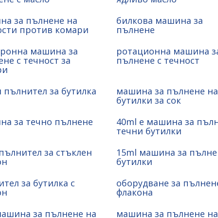
на за пълнене на
билкова машина за
ости против комари
пълнене
тронна машина за
ротационна машина з
не с течност за
пълнене с течност
ри
 пълнител за бутилка
машина за пълнене на
бутилки за сок
на за течно пълнене
40ml e машина за пълн
течни бутилки
пълнител за стъклен
15ml машина за пълне
он
бутилки
тел за бутилка с
оборудване за пълнен
он
флакона
машина за пълнене на
машина за пълнене на