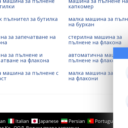
а машина за пълнене
машина за пълнене на
тилки
капкомер
 пълнител за бутилка
малка машина за пъл
на буркан
на за запечатване на
стерилна машина за
она
пълнене на флакона
на за пълнене и
автоматична машина 
атване на флакона
пълнене на флакони
а машина за пълнене с
малка машина за пъл
ост
на флакони
an
Italian
Japanese
Persian
Portuguese
 Ко., ООД. Всички права запазени.