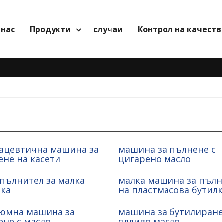
 нас
Продукти
случаи
Контрол на качеств
ацевтична машина за
машина за пълнене с
ене на касети
цигарено масло
пълнител за малка
малка машина за пъл
лка
на пластмасова бутил
юмна машина за
машина за бутилиране
ене с масло
ядливо масло