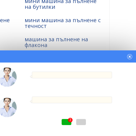
мини машина за пълнене
на бутилки
нене
мини машина за пълнене с
течност
машина за пълнене на
флакона
за
високоскоростна машина
за пълнене на флакони
нене
малка машина за пълнене
на бутилки
3
Russian
Spanish
Turkish
Thai
Шоурум
|
XML Sitemap