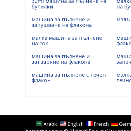
30ml машина за пълнене на
малк
бутилки
на бу
машина за пълнене и
малък
запушване на флакона
малка машина за пълнене
маши
на сок
флак
машина за пълнене и
маши
затваряне на флакона
запеч
машина за пълнене с течен
малк
флакон
течн
Arabic
English
French
Germ
Авторско право © Шанхай Бачжоу Индустриал