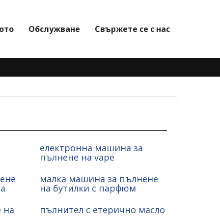
ото
Обслужване
Свържете се с нас
електронна машина за
пълнене на vape
нене
малка машина за пълнене
ка
на бутилки с парфюм
 на
пълнител с етерично масло