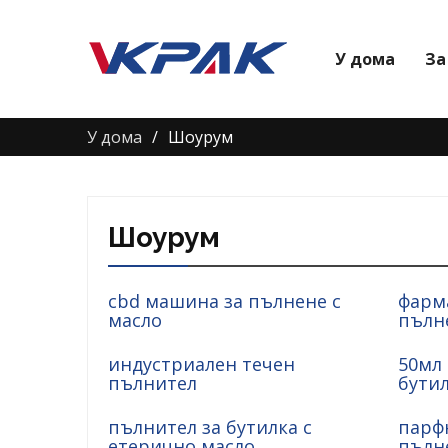
У дома
За
У дома
Шоурум
Шоурум
cbd машина за пълнене с
фарм
масло
пълн
индустриален течен
50мл 
пълнител
бути
пълнител за бутилка с
парф
етерично масло
пълн