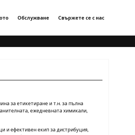
ото
Обслужване
Свържете се с нас
а за етикетиране и т.н. за пълна
анителната, ежедневната химикали,
и и ефективен екип за дистрибуция,