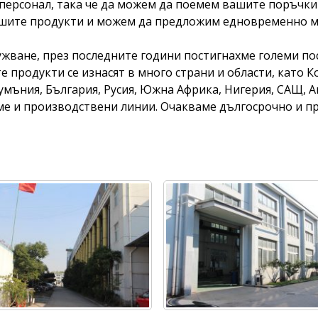
 персонал, така че да можем да поемем вашите поръчк
ашите продукти и можем да предложим едновременно м
ужване, през последните години постигнахме големи п
 продукти се изнасят в много страни и области, като К
умъния, България, Русия, Южна Африка, Нигерия, САЩ, А
ме и производствени линии. Очакваме дългосрочно и п