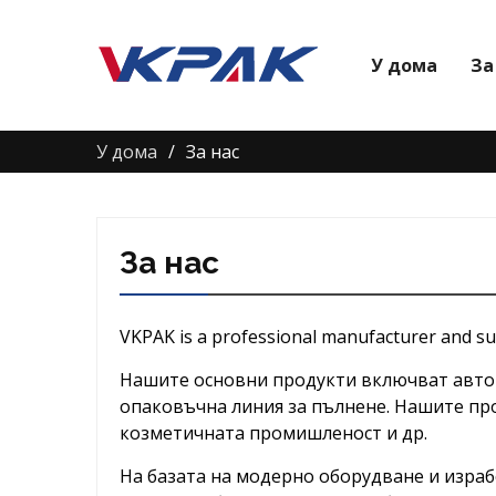
У дома
За
У дома
За нас
За нас
VKPAK is a professional manufacturer and su
Нашите основни продукти включват автом
опаковъчна линия за пълнене. Нашите пр
козметичната промишленост и др.
На базата на модерно оборудване и израб