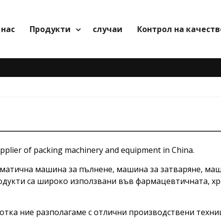
 нас
Продукти
случаи
Контрол на качеств
pplier of packing machinery and equipment in China.
атична машина за пълнене, машина за затваряне, машин
одукти са широко използвани във фармацевтичната, хр
отка ние разполагаме с отлични производствени техниц