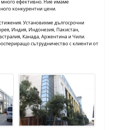
и много ефективно. Ние имаме
ного конкурентни цени.
остижения. Установихме дългосрочни
орея, Индия, Индонезия, Пакистан,
встралия, Канада, Аржентина и Чили.
роспериращо сътрудничество с клиенти от