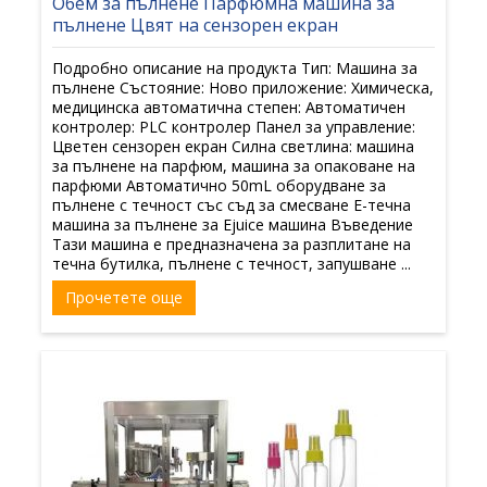
Обем за пълнене Парфюмна машина за
пълнене Цвят на сензорен екран
Подробно описание на продукта Тип: Машина за
пълнене Състояние: Ново приложение: Химическа,
медицинска автоматична степен: Автоматичен
контролер: PLC контролер Панел за управление:
Цветен сензорен екран Силна светлина: машина
за пълнене на парфюм, машина за опаковане на
парфюми Автоматично 50mL оборудване за
пълнене с течност със съд за смесване Е-течна
машина за пълнене за Ejuice машина Въведение
Тази машина е предназначена за разплитане на
течна бутилка, пълнене с течност, запушване ...
Прочетете още