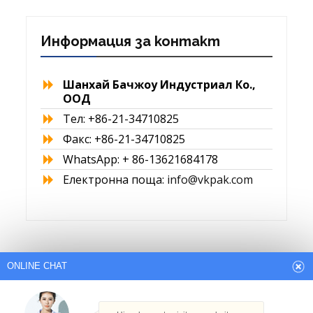
Информация за контакт
Шанхай Бачжоу Индустриал Ко.,
ООД
Тел: +86-21-34710825
Факс: +86-21-34710825
WhatsApp: + 86-13621684178
Електронна поща:
info@vkpak.com
ONLINE CHAT
Arabic
English
French
German
Italian
Japanese
Persian