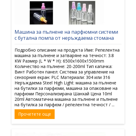
Машина за пълнене на парфюмни системи
с бутална помпа от неръждаема стомана
Подробно описание на продукта Име: Репелентна
машина за пълнене и затваряне на течност: 3.8
KW Размер (L * W * H): 6500x1600x1500mm
Количество на пълнене: 20-200ml Тип капачка:
Винт Работен панел: Система за управление на
сензорния екран: PLC Материали: 304 или 316
Неръждаема Steel High Light: машина за пълнене
на бутилки за парфюми, машина за опаковане на
парфюми Персонализирана Шанхай Цена 10ml
20ml Автоматична машина за пълнене и пълнене
на бутилка за парфюм / репелентна течност / ...
Прочетете още