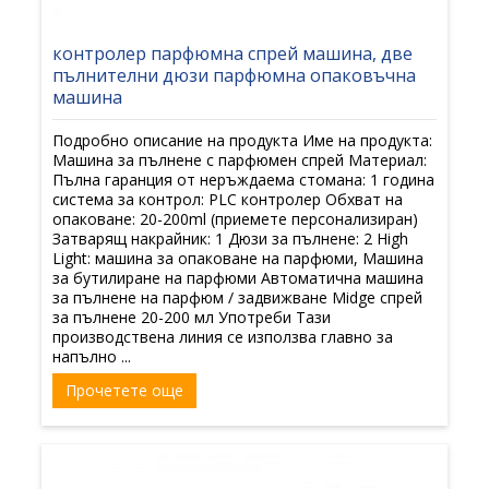
контролер парфюмна спрей машина, две
пълнителни дюзи парфюмна опаковъчна
машина
Подробно описание на продукта Име на продукта:
Машина за пълнене с парфюмен спрей Материал:
Пълна гаранция от неръждаема стомана: 1 година
система за контрол: PLC контролер Обхват на
опаковане: 20-200ml (приемете персонализиран)
Затварящ накрайник: 1 Дюзи за пълнене: 2 High
Light: машина за опаковане на парфюми, Машина
за бутилиране на парфюми Автоматична машина
за пълнене на парфюм / задвижване Midge спрей
за пълнене 20-200 мл Употреби Тази
производствена линия се използва главно за
напълно ...
Прочетете още