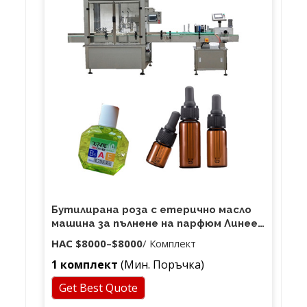
Бутилирана роза с етерично масло
машина за пълнене на парфюм Линеен
буркан Течен пълнител
НАС
$8000
–
$8000
/ Комплект
1 комплект
(Мин. Поръчка)
Get Best Quote