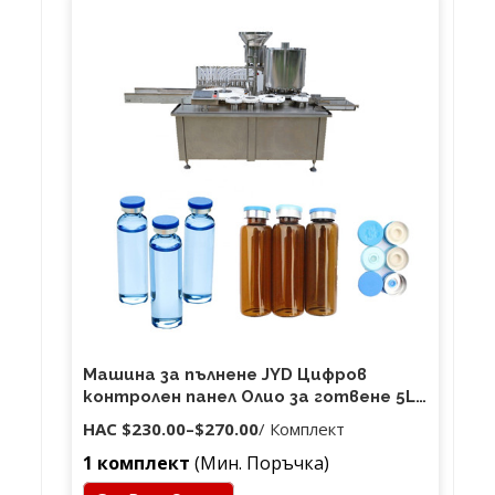
Машина за пълнене JYD Цифров
контролен панел Олио за готвене 5L
Минерална вода Соев сос Алкохолна
НАС
$230.00
–
$270.00
/ Комплект
Напитка Сок Машина за пълнене
1 комплект
(Мин. Поръчка)