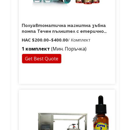
Полуавтоматична магнитна зъбна
помпа Течен пълнител с етерично
масло за парфюм
НАС
$200.00
–
$400.00
/ Комплект
1 комплект
(Мин. Поръчка)
Get Best Quote