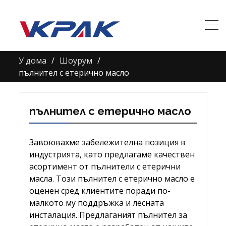
У дома
Шоурум
пълнител с етерично масло
пълнител с етерично масло
Завоювахме забележителна позиция в
индустрията, като предлагаме качествен
асортимент от пълнители с етерични
масла. Този пълнител с етерично масло е
оценен сред клиентите поради по-
малкото му поддръжка и лесната
инсталация. Предлаганият пълнител за