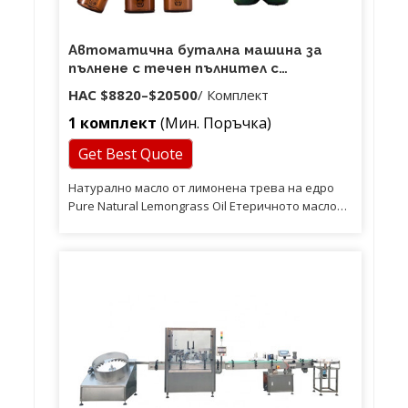
Автоматична бутална машина за
пълнене с течен пълнител с
етерично масло с 6 глави
НАС
$8820
–
$20500
/ Комплект
1 комплект
(Мин. Поръчка)
Get Best Quote
Натурално масло от лимонена трева на едро
Pure Natural Lemongrass Oil Етеричното масло
от лимонена трева се извлича чрез процеса на
парна дестилация на изсушена лимонена
трева. Основните съставки на етеричното му
масло са мирцен, цитронелал, геранил ацетат,
нерол, гераниол, нерал, лимонен и цитрал. < За
тялото: Изключително добър тоник за
кръвоносната система, прави кръвта
безпрепятствена; Регулира кръвоносната
система, предотвратява настинка, намалява
температурата, облекчава стареенето на
кожата.