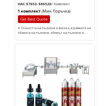
на етерично масло
НАС
$7653
–
$86520
/ Комплект
1 комплект
(Мин. Поръчка)
Get Best Quote
4. Точността на пълнене е висока, в рамките на
обхвата на пълнене, обемът на пълнене и
скоростта на пълнене могат да бъдат
зададени по ваш избор. 5. Имаме
професионални инженерни екипи, които могат
да проектират отделните продукти и да
предоставят най-добрите решения за
опаковане, които да отговорят на вашите
изисквания. Разполагаме с професионални
инженерни екипи, които могат да проектират
отделните продукти и да предоставят най-
добрите решения за опаковане, за да
отговорят на изискванията на клиентите.