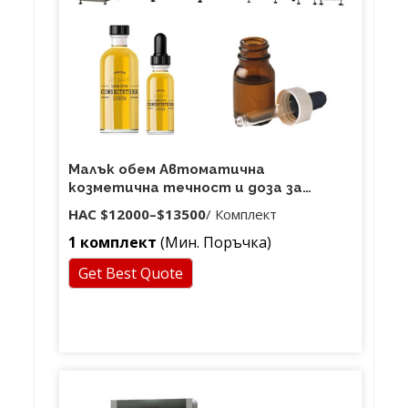
Малък обем Автоматична
козметична течност и доза за
етерично масло Пълнеж и
НАС
$12000
–
$13500
/ Комплект
уплътнител с рязане и щамповане на
1 комплект
(Мин. Поръчка)
дата
Get Best Quote