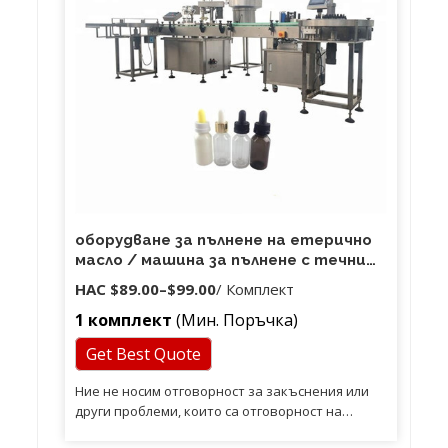
оборудване за пълнене на етерично
масло / машина за пълнене с течни
цигари / машина за пълнене на сок e-
НАС
$89.00
–
$99.00
/ Комплект
cig
1 комплект
(Мин. Поръчка)
Get Best Quote
Ние не носим отговорност за закъснения или
други проблеми, които са отговорност на
службата за доставка. 4: Купувачът трябва да