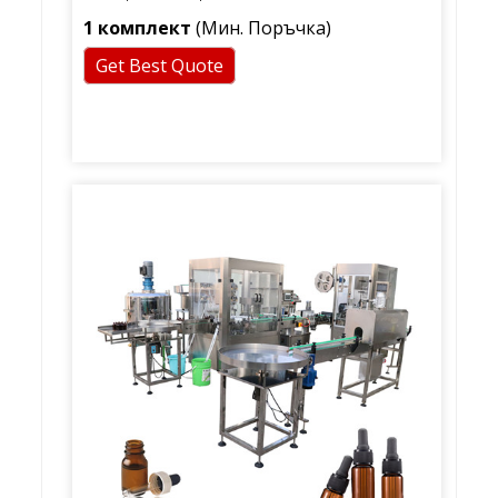
течности за пълнене на етерично
1 комплект
(Мин. Поръчка)
масло
Get Best Quote