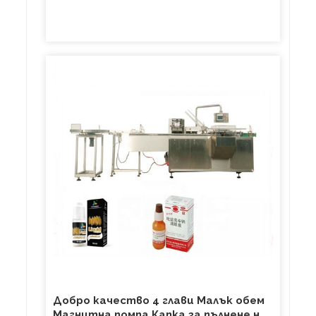
Добро качество 4 глави Малък обем
Магнитна помпа Капка за пълнене на