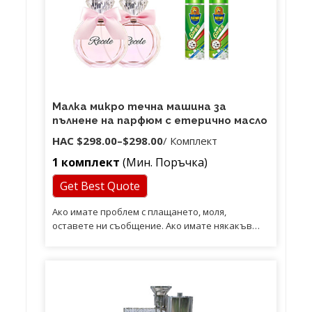
Малка микро течна машина за
пълнене на парфюм с етерично масло
НАС
$298.00
–
$298.00
/ Комплект
1 комплект
(Мин. Поръчка)
Get Best Quote
Ако имате проблем с плащането, моля,
оставете ни съобщение. Ако имате някакъв
проблем с него, моля, оставете ни съобщение.
Ще бъдем много благодарни за вашите
положителни отпечатъци, оставени в нашите
Ако имате някакъв проблем с нашите
продукти, моля, оставете ни съобщение.