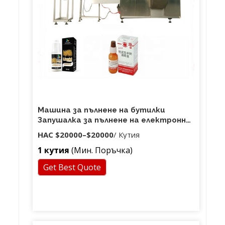
Машина за пълнене на бутилки
Запушалка за пълнене на електронни
цигари с етерично масло
НАС
$20000
–
$20000
/ Кутия
1 кутия
(Мин. Поръчка)
Get Best Quote