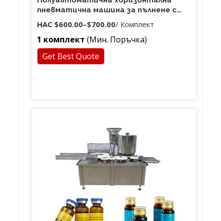
Полуавтоматична хоризонтална
пневматична машина за пълнене с
етерично масло
НАС
$600.00
–
$700.00
/ Комплект
1 комплект
(Мин. Поръчка)
Get Best Quote