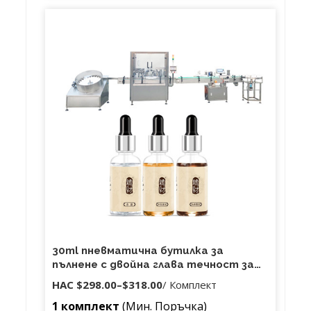
ни изпрати имейл за известие за размяна
преди да върне артикула, купувачът ще поеме
таксата за превоз и обработка. 4: Ако имате
други продукти, които няма да има в нашия
уебсайт, можете да ми кажете!
30ml пневматична бутилка за
пълнене с двойна глава течност за
пълнене с етерично масло пълнител
НАС
$298.00
–
$318.00
/ Комплект
за бутилка
1 комплект
(Мин. Поръчка)