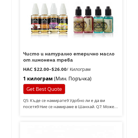
Чисто и натурално етерично масло
от лимонена трева
НАС
$22.00
–
$26.00
/ Килограм
1 килограм
(Мин. Поръчка)
Get Best Quote
Q5: Къде се намирате9 Удобно ли е да ви
посетя9 Ние се намираме в Шанхай. Q7: Можете
ли да проектирате машината според нашите
изисквания9 Да. Можем да изпратим инженер
до вашата компания, който да настрои
машината и да обучи вашия работник, ако е
необходимо.