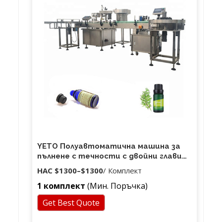
YETO Полуавтоматична машина за
пълнене с течности с двойни глави
цена пълнител за напитка с
НАС
$1300
–
$1300
/ Комплект
етерично масло
1 комплект
(Мин. Поръчка)
Get Best Quote