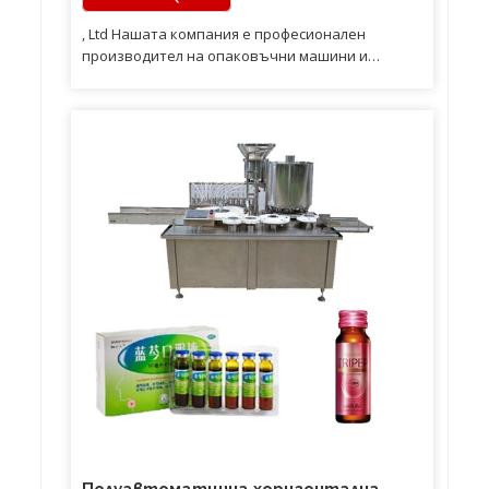
, Ltd Нашата компания е професионален
производител на опаковъчни машини и
опаковъчни материали. Вярваме, че нашата
честност и искреност ще направят всяко
сътрудничество приемливо. Очакваме
дългосрочно и проспериращо сътрудничество
с клиенти по целия свят.