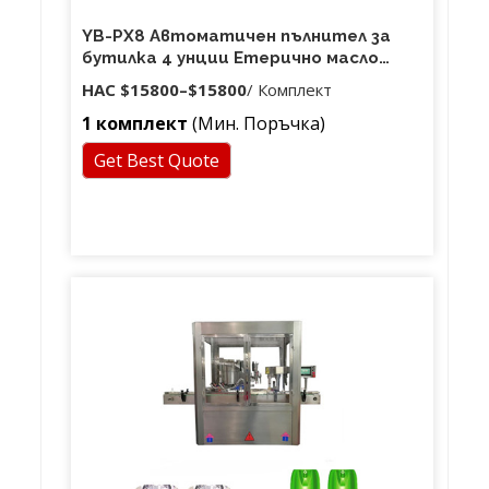
YB-PX8 Автоматичен пълнител за
бутилка 4 унции Етерично масло
ароматерапевтично масло Спрей
НАС
$15800
–
$15800
/ Комплект
Mist Машина за пълнене на бутилка
1 комплект
(Мин. Поръчка)
за затваряне
Get Best Quote