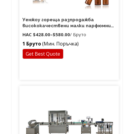
Уенжоу гореща разпродажба
висококачествени малки парфюмни
стъклени бутилки оборудване за
НАС
$428.00
–
$580.00
/ Бруто
пълнене на етерично масло / машина
1 Бруто
(Мин. Поръчка)
за пълнене на парфюмно масло
Get Best Quote