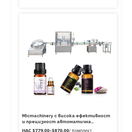
Micmachinery с висока ефективност
и прецизност автоматична
електрическа машина за пълнене с
НАС
$779.00
–
$870.00
/ Комплект