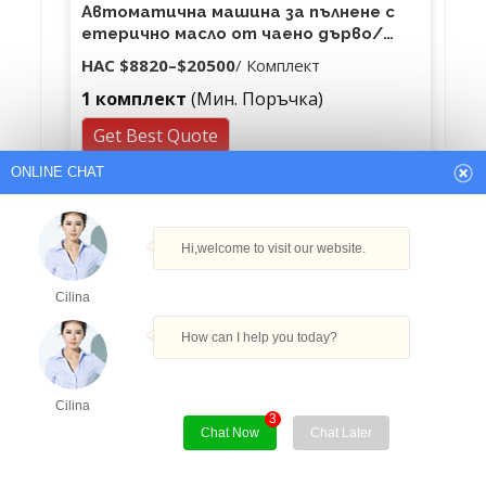
Автоматична машина за пълнене с
етерично масло от чаено дърво/
пълнител с малък обем/пълнител за
НАС
$8820
–
$20500
/ Комплект
бутилка
1 комплект
(Мин. Поръчка)
Get Best Quote
ONLINE CHAT
Hi,welcome to visit our website.
Cilina
How can I help you today?
Cilina
3
Chat Now
Chat Later