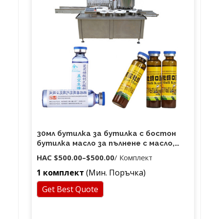
30мл бутилка за бутилка с бостон
бутилка масло за пълнене с масло,
Китай Автоматичен пълнител за
НАС
$500.00
–
$500.00
/ Комплект
етерично масло и машина за
1 комплект
(Мин. Поръчка)
затваряне
Get Best Quote