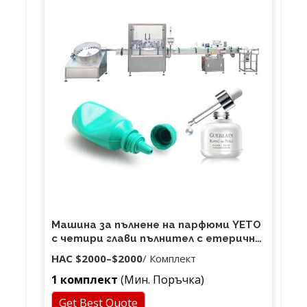
Машина за пълнене на парфюми YETO
с четири глави пълнител с етерично
масло
НАС
$2000
–
$2000
/ Комплект
1 комплект
(Мин. Поръчка)
Get Best Quote