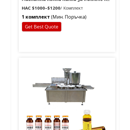
бутилка с етерично масло
НАС
$1000
–
$1200
/ Комплект
1 комплект
(Мин. Поръчка)
Get Best Quote