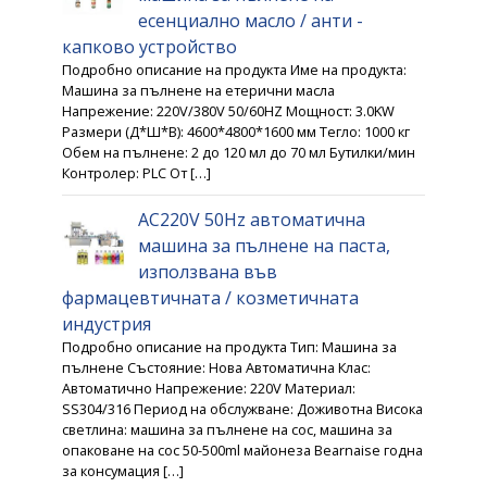
есенциално масло / анти -
капково устройство
Подробно описание на продукта Име на продукта:
Машина за пълнене на етерични масла
Напрежение: 220V/380V 50/60HZ Мощност: 3.0KW
Размери (Д*Ш*В): 4600*4800*1600 мм Тегло: 1000 кг
Обем на пълнене: 2 до 120 мл до 70 мл Бутилки/мин
Контролер: PLC От […]
AC220V 50Hz автоматична
машина за пълнене на паста,
използвана във
фармацевтичната / козметичната
индустрия
Подробно описание на продукта Тип: Машина за
пълнене Състояние: Нова Автоматична Клас:
Автоматично Напрежение: 220V Материал:
SS304/316 Период на обслужване: Доживотна Висока
светлина: машина за пълнене на сос, машина за
опаковане на сос 50-500ml майонеза Bearnaise годна
за консумация […]