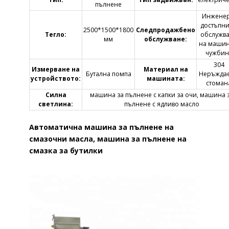
пълнене
Инженер
достъпни
2500*1500*1800
Следпродажбено
Тегло:
обслужв
мм
обслужване:
на машин
чужбин
304
Измерване на
Материал на
Бутална помпа
Неръжда
устройството:
машината:
стоман
Силна
машина за пълнене с капки за очи, машина 
светлина:
пълнене с ядливо масло
Автоматична машина за пълнене на
смазочни масла, машина за пълнене на
смазка за бутилки