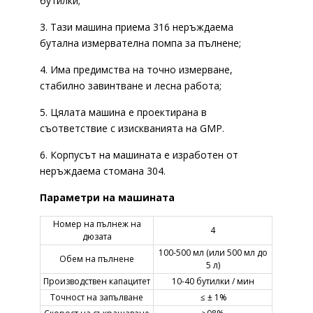
бутилки;
3. Тази машина приема 316 неръждаема
бутална измервателна помпа за пълнене;
4. Има предимства на точно измерване,
стабилно завинтване и лесна работа;
5. Цялата машина е проектирана в
съответствие с изискванията на GMP.
6. Корпусът на машината е изработен от
неръждаема стомана 304.
Параметри на машината
Номер на пълнеж на
4
дюзата
100-500 мл (или 500 мл до
Обем на пълнене
5 л)
Производствен капацитет
10-40 бутилки / мин
Точност на запълване
≤ ± 1%