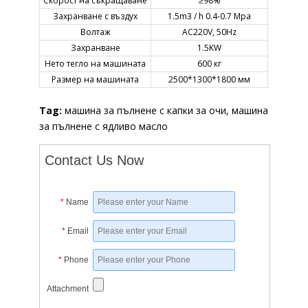
Скорост на съкращаване
≥98%
Захранване с въздух
1.5m3 / h 0.4-0.7 Mpa
Волтаж
AC220V, 50Hz
Захранване
1.5KW
Нето тегло на машината
600 кг
Размер на машината
2500*1300*1800 мм
Tag:
машина за пълнене с капки за очи, машина
за пълнене с ядливо масло
Contact Us Now
*
Name
*
Email
*
Phone
Attachment