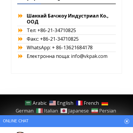
Шанхай Бачжоу Индустриал Ко.,
ООД
Тел: +86-21-34710825
Факс: +86-21-34710825
WhatsApp: + 86-13621684178
Електронна поща:
info@vkpak.com
Arabic
English
French
German
Italian
Japanese
Persian
Portuguese
Russian
Spanish
ONLINE CHAT
Turkish
Thai