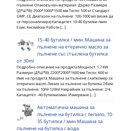
пълнене Опаковъчен материал: Дърво Размери
(Д*Ш*В): 2500*1000*1500 мм Тегло: 500 кг Стандарт:
GMP, CE Диапазон на пълнене: 100-1000 мл (може да
се персонализира) Капацитет: 10-40 бутилки /мин
Език: Английски Работи […]
15-40 бутилки / мин. Машина за
пълнене на етерично масло за
пълнене със стъклена бутилка
от 30ml
Подробно описание на продукта Мощност: 1,7 KW
Размери (Д*Ш*В): 2200*2000*1600 мм Тегло: 600 кг
Име на продукта: Машина за пълнене с капкомер за
етерично масло Линия за пълнене на бутилка Обем
на пълнене: 10ml-120ml Накрайник за пълнене: 2/4
Капацитет: -40 бутилки/мин. Измерване […]
Автоматична машина за
пълнене на бутилка с лепило, 10-
35 бутилки / мин Машина за
пълнене на бутилка с вода