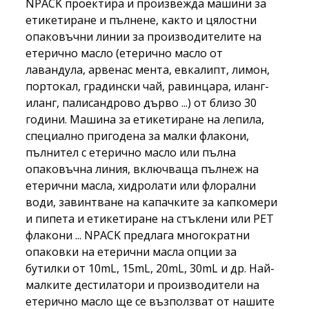
NPACK проектира и произвежда машини за
етикетиране и пълнене, както и цялостни
опаковъчни линии за производителите на
етерично масло (етерично масло от
лавандула, арвенас мента, евкалипт, лимон,
портокал, градински чай, равинцара, иланг-
иланг, палисандрово дърво ...) от близо 30
години. Машина за етикетиране на лепила,
специално пригодена за малки флакони,
пълнител с етерично масло или пълна
опаковъчна линия, включваща пълнеж на
етерични масла, хидролати или флорални
води, завинтване на капачките за капкомери
и пипета и етикетиране на стъклени или PET
флакони ... NPACK предлага многократни
опаковки на етерични масла опции за
бутилки от 10mL, 15mL, 20mL, 30mL и др. Най-
малките дестилатори и производители на
етерично масло ще се възползват от нашите