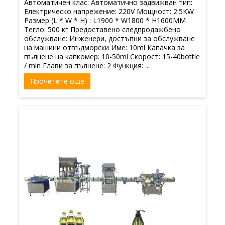
Автоматичен клас: Автоматично задвижван тип:
Електрическо напрежение: 220V Мощност: 2.5KW
Размер (L * W * H) : L1900 * W1800 * H1600MM
Тегло: 500 кг Предоставено следпродажбено
обслужване: Инженери, достъпни за обслужване
на машини отвъдморски Име: 10ml Капачка за
пълнене на капкомер: 10-50ml Скорост: 15-40bottle
/ min Глави за пълнене: 2 Функция: ...
Прочетете още