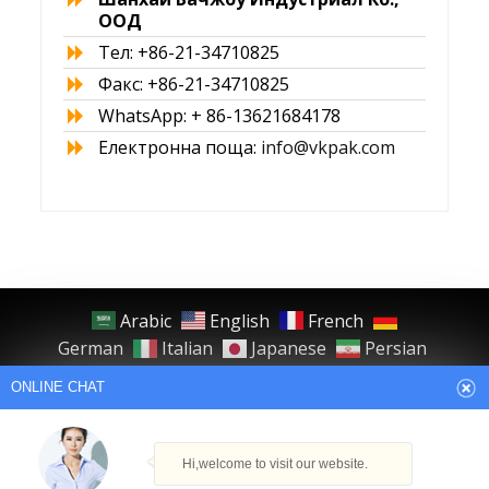
ООД
Тел: +86-21-34710825
Факс: +86-21-34710825
WhatsApp: + 86-13621684178
Електронна поща:
info@vkpak.com
ONLINE CHAT
Arabic
English
French
German
Italian
Japanese
Persian
Hi,welcome to visit our website.
Portuguese
Russian
Spanish
Turkish
Thai
Cilina
Авторско право © Шанхай Бачжоу
How can I help you today?
Индустриал Ко., ООД. Всички права
запазени.