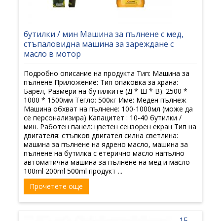
бутилки / мин Машина за пълнене с мед,
стъпаловидна машина за зареждане с
масло в мотор
Подробно описание на продукта Тип: Машина за
пълнене Приложение: Тип опаковка за храна:
Барел, Размери на бутилките (Д * Ш * В): 2500 *
1000 * 1500мм Тегло: 500кг Име: Меден пълнеж
Машина обхват на пълнене: 100-1000мл (може да
се персонализира) Капацитет : 10-40 бутилки /
мин. Работен панел: цветен сензорен екран Тип на
двигателя: стъпков двигател силна светлина:
машина за пълнене на ядрено масло, машина за
пълнене на бутилка с етерично масло напълно
автоматична машина за пълнене на мед и масло
100ml 200ml 500ml продукт ...
Прочетете още
15-