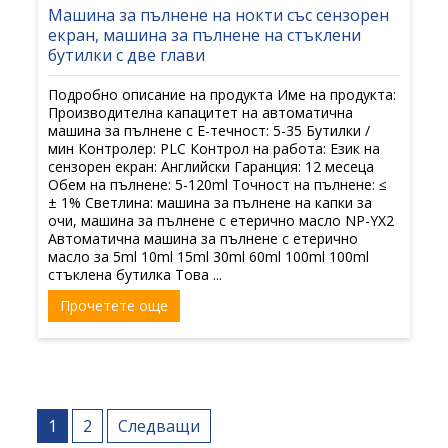
Машина за пълнене на нокти със сензорен
екран, машина за пълнене на стъклени
бутилки с две глави
Подробно описание на продукта Име на продукта:
Производителна капацитет на автоматична
машина за пълнене с E-течност: 5-35 Бутилки /
мин Контролер: PLC Контрол на работа: Език на
сензорен екран: Английски Гаранция: 12 месеца
Обем на пълнене: 5-120ml Точност на пълнене: ≤
± 1% Светлина: машина за пълнене на капки за
очи, машина за пълнене с етерично масло NP-YX2
Автоматична машина за пълнене с етерично
масло за 5ml 10ml 15ml 30ml 60ml 100ml 100ml
стъклена бутилка Това ...
Прочетете още
Навигация
1
2
Следващи