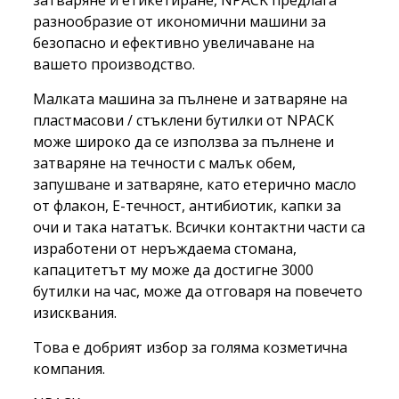
затваряне и етикетиране, NPACK предлага
разнообразие от икономични машини за
безопасно и ефективно увеличаване на
вашето производство.
Малката машина за пълнене и затваряне на
пластмасови / стъклени бутилки от NPACK
може широко да се използва за пълнене и
затваряне на течности с малък обем,
запушване и затваряне, като етерично масло
от флакон, E-течност, антибиотик, капки за
очи и така нататък. Всички контактни части са
изработени от неръждаема стомана,
капацитетът му може да достигне 3000
бутилки на час, може да отговаря на повечето
изисквания.
Това е добрият избор за голяма козметична
компания.